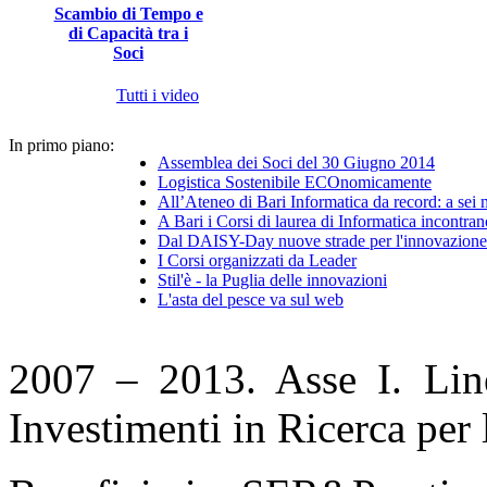
Scambio di Tempo e
di Capacità tra i
Soci
Tutti i video
In primo piano:
Assemblea dei Soci del 30 Giugno 2014
Logistica Sostenibile ECOnomicamente
All’Ateneo di Bari Informatica da record: a sei
A Bari i Corsi di laurea di Informatica incontran
Dal DAISY-Day nuove strade per l'innovazione 
I Corsi organizzati da Leader
Stil'è - la Puglia delle innovazioni
L'asta del pesce va sul web
2007 – 2013. Asse I. Line
Investimenti in Ricerca per