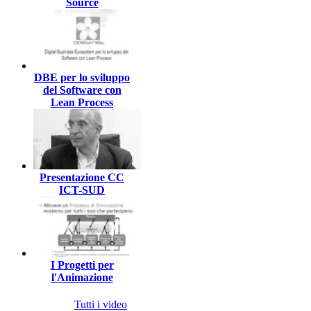
Source
DBE per lo sviluppo
del Software con
Lean Process
Presentazione CC
ICT-SUD
I Progetti per
l'Animazione
Tutti i video