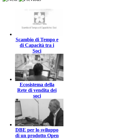
Scambio di Tempo e
di Capacità tra i
Soci
Ecosistema della
Rete di vendita dei
soci
DBE per lo sviluppo
di un prodotto Open