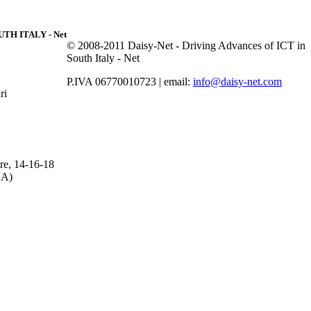
TH ITALY - Net
© 2008-2011 Daisy-Net - Driving Advances of ICT in
South Italy - Net
P.IVA 06770010723 | email:
info@daisy-net.com
ri
tre, 14-16-18
BA)