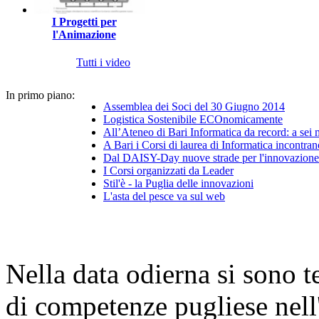
I Progetti per
l'Animazione
Tutti i video
In primo piano:
Assemblea dei Soci del 30 Giugno 2014
Logistica Sostenibile ECOnomicamente
All’Ateneo di Bari Informatica da record: a sei
A Bari i Corsi di laurea di Informatica incontran
Dal DAISY-Day nuove strade per l'innovazione 
I Corsi organizzati da Leader
Stil'è - la Puglia delle innovazioni
L'asta del pesce va sul web
Nella data odierna si sono te
di competenze pugliese nel