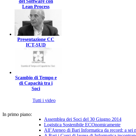
del Software con
Lean Process
Presentazione CC
ICT-SUD
Scambio di Tempo e
di Capacità tra i
Soci
Tutti i video
In primo piano:
Assemblea dei Soci del 30 Giugno 2014
Logistica Sostenibile ECOnomicamente
All’Ateneo di Bari Informatica da record: a sei
A Bari i Corsi di laurea di Informatica incontran