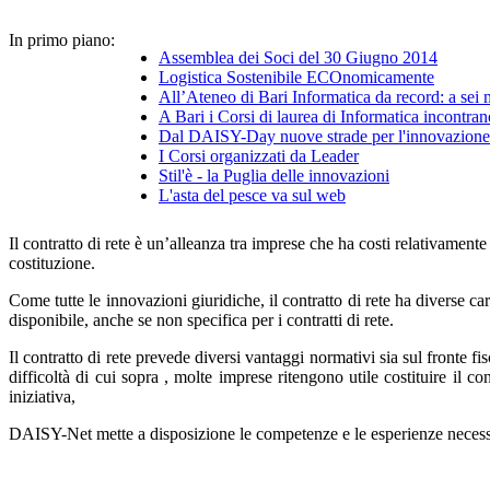
In primo piano:
Assemblea dei Soci del 30 Giugno 2014
Logistica Sostenibile ECOnomicamente
All’Ateneo di Bari Informatica da record: a sei
A Bari i Corsi di laurea di Informatica incontran
Dal DAISY-Day nuove strade per l'innovazione 
I Corsi organizzati da Leader
Stil'è - la Puglia delle innovazioni
L'asta del pesce va sul web
Il contratto di rete è un’alleanza tra imprese che ha costi relativament
costituzione.
Come tutte le innovazioni giuridiche, il contratto di rete ha diverse c
disponibile, anche se non specifica per i contratti di rete.
Il contratto di rete prevede diversi vantaggi normativi sia sul fronte fi
difficoltà di cui sopra , molte imprese ritengono utile costituire il c
iniziativa,
DAISY-Net mette a disposizione le competenze e le esperienze necessarie