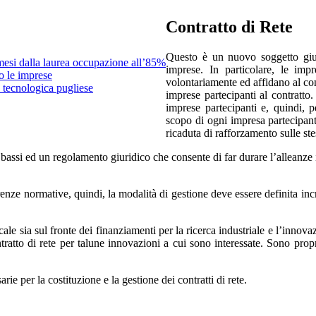
Contratto di Rete
Questo è un nuovo soggetto giur
 mesi dalla laurea occupazione all’85%
imprese. In particolare, le imp
o le imprese
volontariamente ed affidano al con
tecnologica pugliese
imprese partecipanti al contratto.
imprese partecipanti e, quindi, p
scopo di ogni impresa partecipant
ricaduta di rafforzamento sulle ste
e bassi ed un regolamento giuridico che consente di far durare l’alleanze
arenze normative, quindi, la modalità di gestione deve essere definita inc
scale sia sul fronte dei finanziamenti per la ricerca industriale e l’innov
ontratto di rete per talune innovazioni a cui sono interessate. Sono pro
 per la costituzione e la gestione dei contratti di rete.