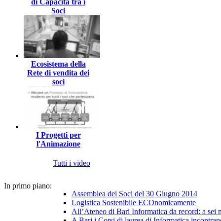
di Capacità tra i
Soci
Ecosistema della
Rete di vendita dei
soci
I Progetti per
l'Animazione
Tutti i video
In primo piano:
Assemblea dei Soci del 30 Giugno 2014
Logistica Sostenibile ECOnomicamente
All’Ateneo di Bari Informatica da record: a sei
A Bari i Corsi di laurea di Informatica incontran