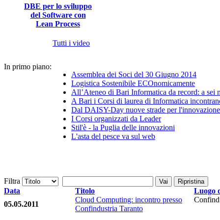
DBE per lo sviluppo
del Software con
Lean Process
Tutti i video
In primo piano:
Assemblea dei Soci del 30 Giugno 2014
Logistica Sostenibile ECOnomicamente
All’Ateneo di Bari Informatica da record: a sei
A Bari i Corsi di laurea di Informatica incontran
Dal DAISY-Day nuove strade per l'innovazione 
I Corsi organizzati da Leader
Stil'è - la Puglia delle innovazioni
L'asta del pesce va sul web
Filtra
Vai
Ripristina
Data
Titolo
Luogo d
Cloud Computing: incontro presso
Confindu
05.05.2011
Confindustria Taranto